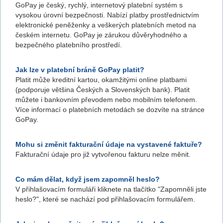
GoPay je český, rychlý, internetový platební systém s
vysokou úrovní bezpečnosti. Nabízí platby prostřednictvím
elektronické peněženky a veškerých platebních metod na
českém internetu. GoPay je zárukou důvěryhodného a
bezpečného platebního prostředí.
Jak lze v platební bráně GoPay platit?
Platit může kreditní kartou, okamžitými online platbami
(podporuje většina Českých a Slovenských bank). Platit
můžete i bankovním převodem nebo mobilním telefonem.
Více informací o platebních metodách se dozvíte na stránce
GoPay.
Mohu si změnit fakturační údaje na vystavené faktuře?
Fakturační údaje pro již vytvořenou fakturu nelze měnit.
Co mám dělat, když jsem zapomněl heslo?
V přihlašovacím formuláři kliknete na tlačítko "Zapomněli jste
heslo?", které se nachází pod přihlašovacím formulářem.