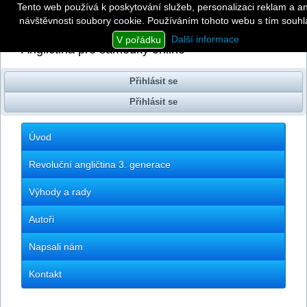
Tento web používá k poskytování služeb, personalizaci reklam a a
návštěvnosti soubory cookie. Používáním tohoto webu s tím souhla
Revoluční angličtina
3. generace
Další informace
V pořádku
Angličtina pro samouky online
Přihlásit se
Přihlásit se
Úvod
Revoluční angličtina 3. generace
Výhody a rady
Autoři
Napsali nám
Kontakt