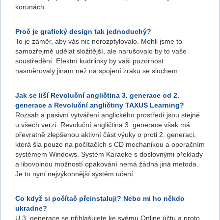
korunách.
Proč je grafický design tak jednoduchý?
To je záměr, aby vás nic nerozptylovalo. Mohli jsme to
samozřejmě udělat složitější, ale narušovalo by to vaše
soustředění. Efektní kudrlinky by vaši pozornost
nasměrovaly jinam než na spojení zraku se sluchem
Jak se liší Revoluční angličtina 3. generace od 2.
generace a Revoluční angličtiny TAXUS Learning?
Rozsah a pasivní vytváření anglického prostředí jsou stejné
u všech verzí. Revoluční angličtina 3. generace však má
převratně zlepšenou aktivní část výuky o proti 2. generaci,
která šla pouze na počítačích s CD mechanikou a operačním
systémem Windows. Systém Karaoke s doslovnými překlady
a libovolnou možností opakování nemá žádná jiná metoda.
Je to nyní nejvýkonnější systém učení.
Co když si počítač přeinstaluji? Nebo mi ho někdo
ukradne?
U 3. generace se přihlašujete ke svému Online účtu a proto