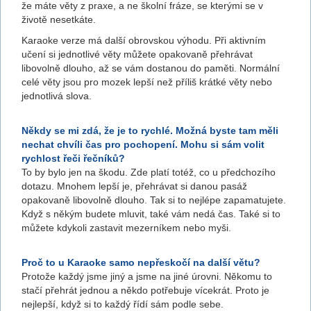
že máte věty z praxe, a ne školní fráze, se kterými se v
životě nesetkáte.
Karaoke verze má další obrovskou výhodu. Při aktivním
učení si jednotlivé věty můžete opakovaně přehrávat
libovolně dlouho, až se vám dostanou do paměti. Normální
celé věty jsou pro mozek lepší než příliš krátké věty nebo
jednotlivá slova.
Někdy se mi zdá, že je to rychlé. Možná byste tam měli
nechat chvíli čas pro pochopení. Mohu si sám volit
rychlost řeči řečníků?
To by bylo jen na škodu. Zde platí totéž, co u předchozího
dotazu. Mnohem lepší je, přehrávat si danou pasáž
opakovaně libovolně dlouho. Tak si to nejlépe zapamatujete.
Když s někým budete mluvit, také vám nedá čas. Také si to
můžete kdykoli zastavit mezerníkem nebo myši.
Proč to u Karaoke samo nepřeskočí na další větu?
Protože každý jsme jiný a jsme na jiné úrovni. Někomu to
stačí přehrát jednou a někdo potřebuje vícekrát. Proto je
nejlepší, když si to každý řídí sám podle sebe.