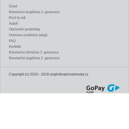
Úvod
Revoluční angličina 3. generace
Proč to mít
Autoři
Obchodní podmínky
Ochrana osobních údajů
FAQ
Kontakt
Revoluční němčina 3. generace
Revoluční angličina 2. generace
Copyright (c) 2010 - 2018 anglictinaprosamouky.cz