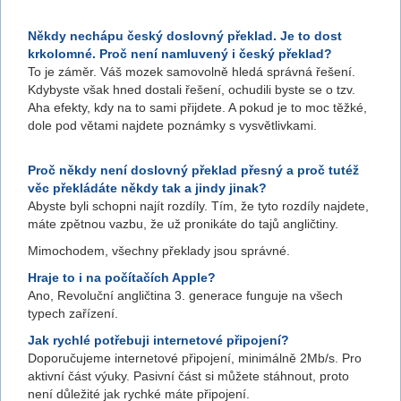
Někdy nechápu český doslovný překlad. Je to dost
krkolomné. Proč není namluvený i český překlad?
To je záměr. Váš mozek samovolně hledá správná řešení.
Kdybyste však hned dostali řešení, ochudili byste se o tzv.
Aha efekty, kdy na to sami přijdete. A pokud je to moc těžké,
dole pod větami najdete poznámky s vysvětlivkami.
Proč někdy není doslovný překlad přesný a proč tutéž
věc překládáte někdy tak a jindy jinak?
Abyste byli schopni najít rozdíly. Tím, že tyto rozdíly najdete,
máte zpětnou vazbu, že už pronikáte do tajů angličtiny.
Mimochodem, všechny překlady jsou správné.
Hraje to i na počítačích Apple?
Ano, Revoluční angličtina 3. generace funguje na všech
typech zařízení.
Jak rychlé potřebuji internetové připojení?
Doporučujeme internetové připojení, minimálně 2Mb/s. Pro
aktivní část výuky. Pasivní část si můžete stáhnout, proto
není důležité jak rychké máte připojení.