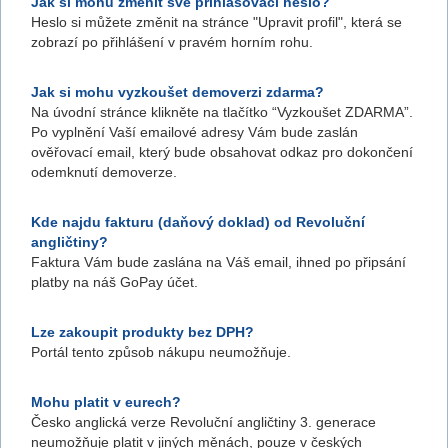
Jak si mohu změnit své přihlašovací heslo?
Heslo si můžete změnit na stránce "Upravit profil", která se
zobrazí po přihlášení v pravém horním rohu.
Jak si mohu vyzkoušet demoverzi zdarma?
Na úvodní stránce klikněte na tlačítko “Vyzkoušet ZDARMA”.
Po vyplnění Vaší emailové adresy Vám bude zaslán
ověřovací email, který bude obsahovat odkaz pro dokončení
odemknutí demoverze.
Kde najdu fakturu (daňový doklad) od Revoluční
angličtiny?
Faktura Vám bude zaslána na Váš email, ihned po připsání
platby na náš GoPay účet.
Lze zakoupit produkty bez DPH?
Portál tento způsob nákupu neumožňuje.
Mohu platit v eurech?
Česko anglická verze Revoluční angličtiny 3. generace
neumožňuje platit v jiných měnách, pouze v českých