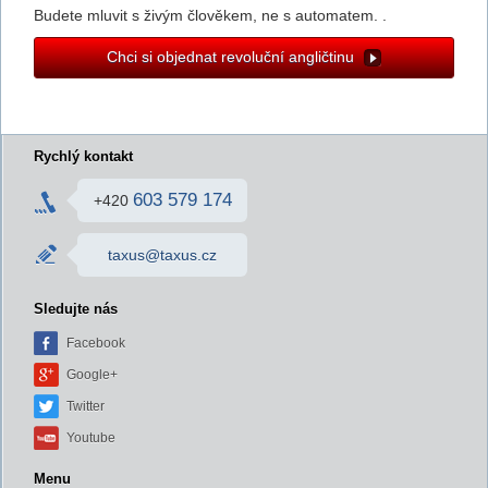
Budete mluvit s živým člověkem, ne s automatem. .
Chci si objednat revoluční angličtinu
Rychlý kontakt
603 579 174
+420
taxus@taxus.cz
Sledujte nás
Facebook
Google+
Twitter
Youtube
Menu