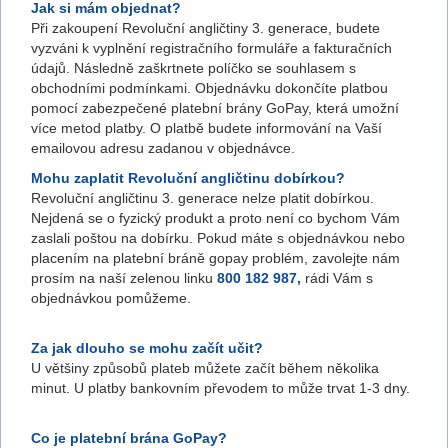
Jak si mám objednat?
Při zakoupení Revoluční angličtiny 3. generace, budete
vyzváni k vyplnění registračního formuláře a fakturačních
údajů. Následně zaškrtnete políčko se souhlasem s
obchodními podmínkami. Objednávku dokončíte platbou
pomocí zabezpečené platební brány GoPay, která umožní
více metod platby. O platbě budete informování na Vaší
emailovou adresu zadanou v objednávce.
Mohu zaplatit Revoluční angličtinu dobírkou?
Revoluční angličtinu 3. generace nelze platit dobírkou.
Nejdená se o fyzický produkt a proto není co bychom Vám
zaslali poštou na dobírku. Pokud máte s objednávkou nebo
placením na platební bráně gopay problém, zavolejte nám
prosím na naší zelenou linku
800 182 987,
rádi Vám s
objednávkou pomůžeme.
Za jak dlouho se mohu začít učit?
U většiny způsobů plateb můžete začít během několika
minut. U platby bankovním převodem to může trvat 1-3 dny.
Co je platební brána GoPay?