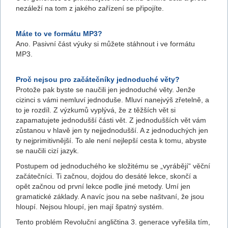
nezáleží na tom z jakého zařízení se připojíte.
Máte to ve formátu MP3?
Ano. Pasivní část výuky si můžete stáhnout i ve formátu
MP3.
Proč nejsou pro začátečníky jednoduché věty?
Protože pak byste se naučili jen jednoduché věty. Jenže
cizinci s vámi nemluví jednoduše. Mluví nanejvýš zřetelně, a
to je rozdíl. Z výzkumů vyplývá, že z těžších vět si
zapamatujete jednodušší části vět. Z jednodušších vět vám
zůstanou v hlavě jen ty nejjednodušší. A z jednoduchých jen
ty nejprimitivnější. To ale není nejlepší cesta k tomu, abyste
se naučili cizí jazyk.
Postupem od jednoduchého ke složitému se „vyrábějí“ věční
začátečníci. Ti začnou, dojdou do desáté lekce, skončí a
opět začnou od první lekce podle jiné metody. Umí jen
gramatické základy. A navíc jsou na sebe naštvaní, že jsou
hloupí. Nejsou hloupí, jen mají špatný systém.
Tento problém Revoluční angličtina 3. generace vyřešila tím,